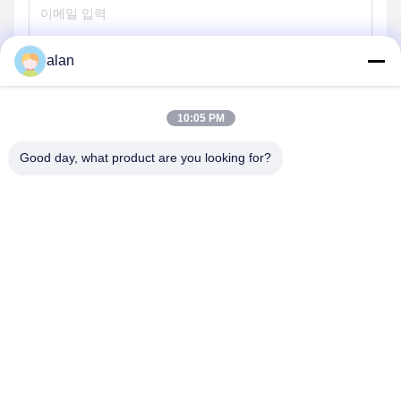
alan
보내
10:05 PM
Good day, what product are you looking for?
ANPING MAMBA SCREEN MESH
MFG.,CO.LTD
alan@mbascreen.com
86-311-86250130
홍기 거리 교차로, 안핑 현, 헹수이 시, 허베이성.