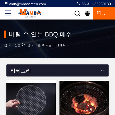
alan@mbascreen.com
86-311-86250130
따옴표
버릴 수 있는 BBQ 메쉬
>
>
집
상품
중국 버릴 수 있는 BBQ 메쉬
카테고리