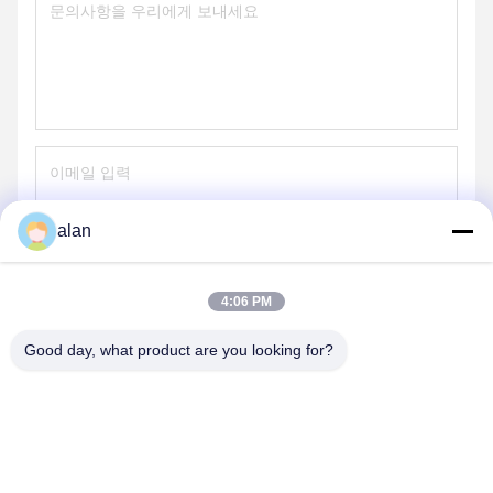
alan
보내
4:06 PM
Good day, what product are you looking for?
ANPING MAMBA SCREEN MESH
MFG.,CO.LTD