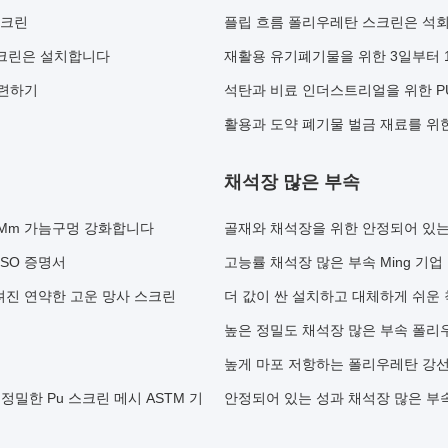
스크린
플립 흐름 폴리우레탄 스크린은 석
스크린은 설치합니다
재활용 유기폐기물을 위한 3일부터 
단련하기
석탄과 비료 인더스트리얼을 위한 P
활용과 도약 폐기물 벌금 재료를 위한
채석장 많은 부속
.18 Mm 가늠구멍 강화합니다
골재와 채석장을 위한 안정되어 있는
SO 증명서
고능률 채석장 많은 부속 Ming 기
려진 연약한 고운 망사 스크린
더 값이 싼 설치하고 대체하게 쉬운
높은 정밀도 채석장 많은 부속 폴리
높게 마포 저항하는 폴리우레탄 강선 판
밀한 Pu 스크린 메시 ASTM 기
안정되어 있는 성과 채석장 많은 부