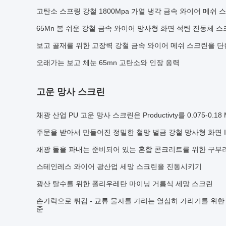
고탄소 스프링 강철 1800Mpa 가열 냉각 금속 와이어 메쉬 
65Mn 봄 쉬운 강철 금속 와이어 망사형 화면 석탄 진동체 
보고 골재를 위한 고장력 강철 금속 와이어 메쉬 스크린을 
오래가는 보고 체눈 65mn 고탄소와 인장 응력
고운 망사 스크린
채광 산업 PU 고운 망사 스크린은 Productivty를 0.075-0
주문을 받아서 만들어진 정밀한 철망 벌금 강철 망사형 화면 I
채광 돌을 파내는 준비되어 있는 혼합 콘크리트를 위한 구부
스테인레스 와이어 광산업 세망 스크린을 진동시키기
광산 탈수를 위한 폴리우레탄 마이닝 거름식 세망 스크린
손가락으로 튀김 - 교류 물자를 가리는 열심히 가리기를 위한 정
준