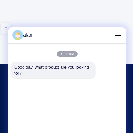
alan
3:00 AM
Good day, what product are you looking 
for?
저희와 연락
alan@mbascreen.com
86-311-86250130
홍기 거리 교차로, 안핑 현, 헹수이 시, 허베이성.