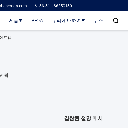
bascreen.com
86-311-86250130
집
제품
VR 쇼
우리에 대하여
뉴스
 사이트맵
 연락
길쌈된 철망 메시