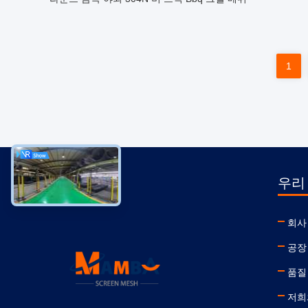
1
우리
회사
공장
품질
저희