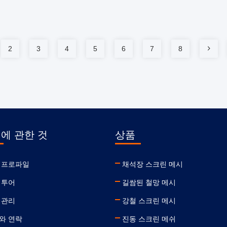
2
3
4
5
6
7
8
 에 관한 것
상품
 프로파일
채석장 스크린 메시
 투어
길쌈된 철망 메시
 관리
강철 스크린 메시
와 연락
진동 스크린 메쉬