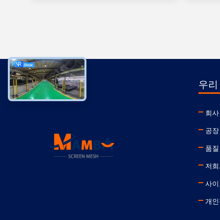
우리
회사
공장
품질
저희
사이
개인