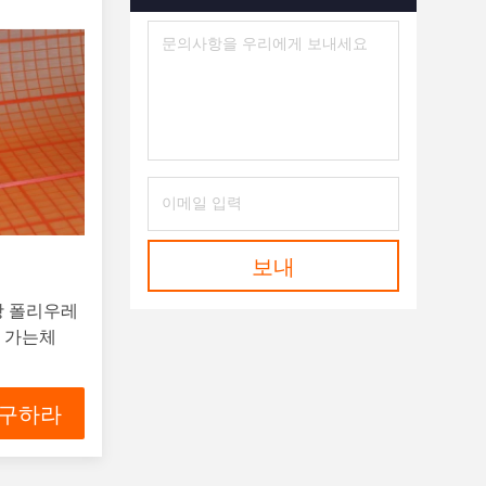
보내
항 폴리우레
 가는체
 구하라