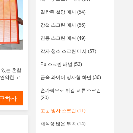
길쌈된 철망 메시
(54)
강철 스크린 메시
(56)
진동 스크린 메쉬
(49)
각자 청소 스크린 메시
(57)
Pu 스크린 패널
(53)
 있는 혼합
 연약한 고
금속 와이어 망사형 화면
(36)
손가락으로 튀김 교류 스크린
(20)
 구하라
고운 망사 스크린
(11)
채석장 많은 부속
(14)