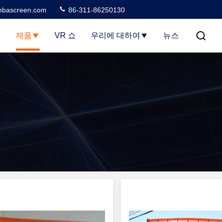
bascreen.com
86-311-86250130
집
제품
VR 쇼
우리에 대하여
뉴스