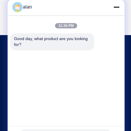
alan
11:36 PM
Good day, what product are you looking 
for?
저희와 연락
alan@mbascreen.com
86-311-86250130
홍기 거리 교차로, 안핑 현, 헹수이 시, 허베이성.