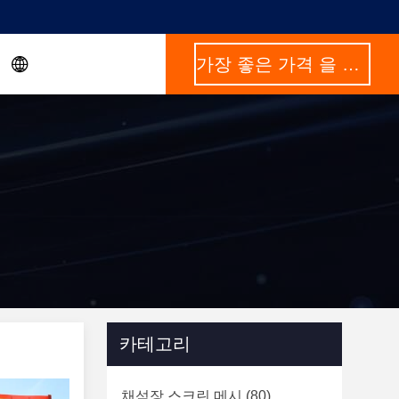
가장 좋은 가격 을 구하라
카테고리
채석장 스크린 메시
(80)