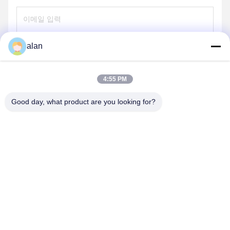
alan
보내
4:55 PM
Good day, what product are you looking for?
ANPING MAMBA SCREEN MESH
MFG.,CO.LTD
alan@mbascreen.com
86-311-86250130
홍기 거리 교차로, 안핑 현, 헹수이 시, 허베이성.