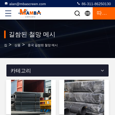
alan@mbascreen.com
86-311-86250130
따옴표
길쌈된 철망 메시
>
>
집
상품
중국 길쌈된 철망 메시
카테고리