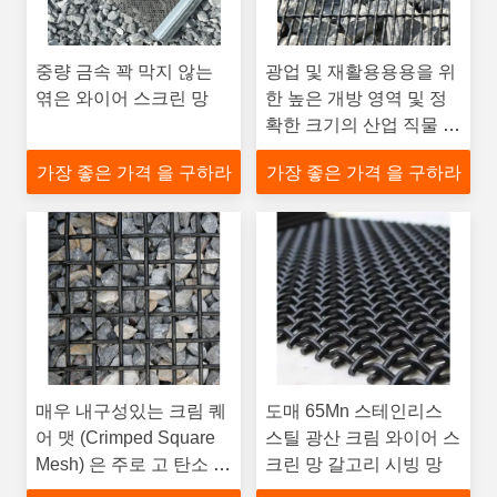
중량 금속 꽉 막지 않는
광업 및 재활용용용을 위
엮은 와이어 스크린 망
한 높은 개방 영역 및 정
확한 크기의 산업 직물 철
자망 스크린
가장 좋은 가격 을 구하라
가장 좋은 가격 을 구하라
매우 내구성있는 크림 퀘
도매 65Mn 스테인리스
어 맷 (Crimped Square
스틸 광산 크림 와이어 스
Mesh) 은 주로 고 탄소 철
크린 망 갈고리 시빙 망
선으로 만든 진동 스크린