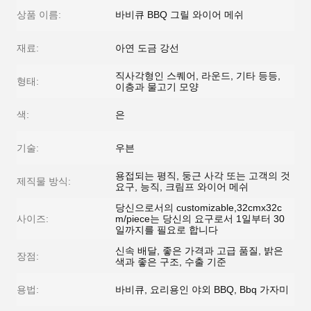
상품 이름:
바비큐 BBQ 그릴 와이어 메쉬
재료:
아연 도금 강선
직사각형인 스퀘어, 라운드, 기타 등등,
형태:
이층과 물고기 모양
색:
은
기술:
우븐
용접되는 평직, 둥근 사각 또는 고객의 것
제직물 방식:
요구, 능직, 크림프 와이어 메쉬
당신으로서의 customizable,32cmx32c
사이즈:
m/piece는 당신의 요구로서 1일부터 30
일까지를 필요로 합니다
신속 배달, 좋은 가격과 고급 품질, 밝은
장점:
색과 좋은 구조, 수출 기준
용법:
바비큐, 요리용인 야외 BBQ, Bbq 가자미