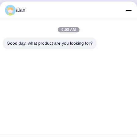
alan
우리의 제품
비슷한 제품
6:03 AM
Good day, what product are you looking for?
주름진 야외 여행 버릴 수
32cmx32cm은 핸들 없이
있는 Bbq 메쉬
Bbq 그릴 메쉬를 활성화했
습니다
가장 좋은 가격 을 구하라
가장 좋은 가격 을 구하라