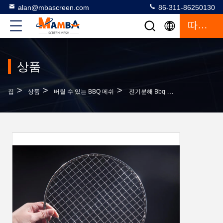
alan@mbascreen.com
86-311-86250130
따옴표
상품
>
>
>
집
상품
버릴 수 있는 BBQ 메쉬
전기분해 Bbq 요리는 32x32 스테인레스 강 그릴 메쉬를 문지릅니다