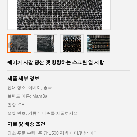
쉐이커 자갈 광산 맷 윙윙하는 스크린 열 저항
제품 세부 정보
원래 장소: 허베이, 중국
브랜드 이름: MamBa
인증: CE
모델 번호: 거름식 메쉬를 채굴하세요
지불 및 배송 조건
최소 주문 수량: 주 당 1500 평방 미터/평방 미터