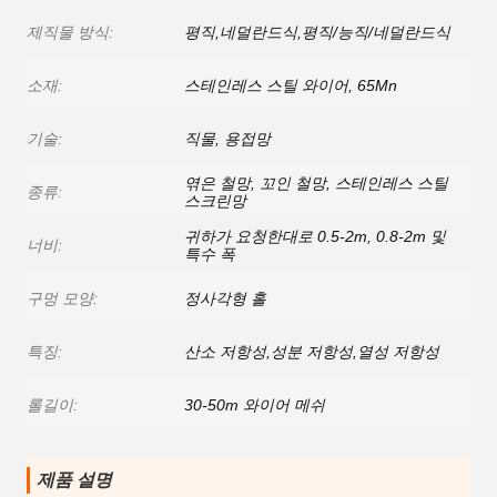
제직물 방식:
평직,네덜란드식,평직/능직/네덜란드식
소재:
스테인레스 스틸 와이어, 65Mn
기술:
직물, 용접망
엮은 철망, 꼬인 철망, 스테인레스 스틸
종류:
스크린망
귀하가 요청한대로 0.5-2m, 0.8-2m 및
너비:
특수 폭
구멍 모양:
정사각형 홀
특징:
산소 저항성,성분 저항성,열성 저항성
롤길이:
30-50m 와이어 메쉬
제품 설명