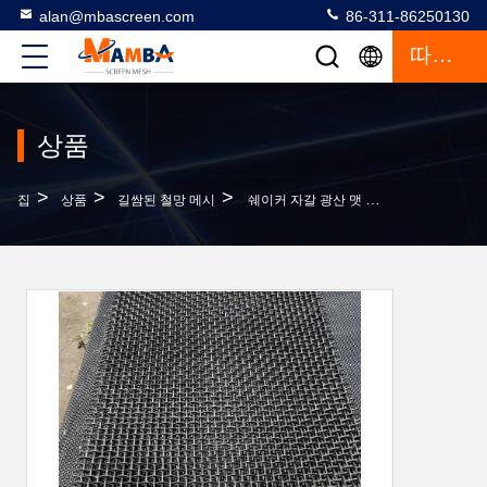
alan@mbascreen.com
86-311-86250130
따옴표
상품
>
>
>
집
상품
길쌈된 철망 메시
쉐이커 자갈 광산 맷 윙윙하는 스크린 열 저항