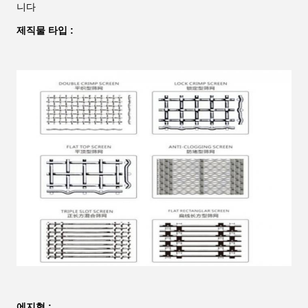
니다
제직물 타입 :
에지형 :