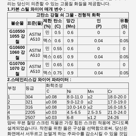
리는 당신이 의존할 수 있는 고품질 화질을 제공합니다.
1.카본 스틸 와이어 매개 변수 :
고탄소 강철 쇠 그물 - 전형적 화학
제한
탄소
망간
인
유황
불순물
표준(들)
(%)
(C)
(Mn)
(P)
(S)
G10550
민
0.5
0.6
0
0
ASTM
1055 강
A510
맥스
0.6
0.9
0.04
0.05
철
G10600
민
0.55
0.6
0
0
ASTM
1060 강
A510
맥스
0.65
0.9
0.04
0.05
철
G10700
민
0.65
0.6
0
0
ASTM
1070 강
A510
맥스
0.75
0.9
0.04
0.05
철
2.스테인리스강 와이어 파라미터 :
화학조성
부정
등급
Ｃ
Ni
Mn
Cr
1
304
≤0.08
8.0-11.0
≤2
18.0-20.0
2
321
≤0.08
9.0-12.0
≤2
17.0-19.0
3
316
≤0.08
10.0-14.0
≤2
16.0-18.5
4
2205
≤0.03
4.5-6.5
2.5-3.5
21.0-24.0
5
2507
≤0.03
6-8
≤1.2
24-26
맘바 우븐 철망 스크린 직물은 가장 힘든 스크린 적용에 견디도록
설계되었습니다. 작전을 위한 옳은 구성을 선택함으로써, 당신은
화면에서 서두르고 눈멀게 하는 주파수를 감소시킬 수 있을 것입