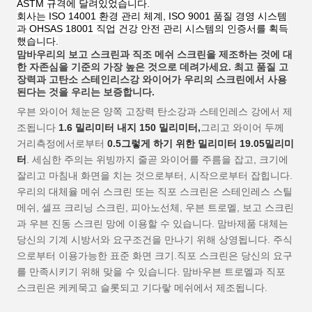
ASTM 규격에 달려있었습니다.
회사는 ISO 14001 환경 관리 체계, ISO 9001 품질 경영 시스템
과 OHSAS 18001 직업 건강 안전 관리 시스템의 인증서를 획득
했습니다.
맘바
우리의 보고 스크린과 직조 메쉬 스크린을 제조하는 것에 대
한 자존심을 기준의 가장 높은 것으로 데려가세요. 최고 품질 고
장력과 고탄소 스테인리스강 와이어가 우리의 스크린에서 사용
된다는 것을 우리는 보증합니다.
우븐 와이어 체눈은 양쪽 고장력 탄소강과 스테인레스 강에서 제
조됩니다
1.6 밀리미터 내지 150 밀리미터,
그리고 와이어 두께
거리측정에서로부터
0.5
그렇게 하기 위한 밀리미터
19.05
밀리미
터
. 세심한 주의는 위빙까지 줄곧 와이어를 주름을 잡고, 크기에
잘리고 마침내 화면을 치는 것으로부터, 시작으로부터 잡힙니다.
우리의 대체율 메쉬 스크린 또는 직포 스크린은 스테인레스 스틸
메쉬, 셀프 크리닝 스크린, 피아노선체, 우븐 트로멜, 보고 스크린
과 우븐 진동 스크린 망에 이용할 수 있습니다. 맘바
제품 대체는
당신의 기계 시방서와 요구조건을 만나기 위해 상영됩니다. 주식
으로부터 이용가능한 표준 화면 크기.직포 스크린은 당신의 요구
를 만족시키기 위해 맞을 수 있습니다.
맘바
우븐 트로멜과 직포
스크린은 케케묵고 슬롯되고 기다랗 메쉬에서 제조됩니다.