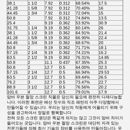
38.1
1 1/2
7.92
0.312
68.54%
17.5
41.28
1 5/8
7.92
0.312
70.40%
16
44.45
1 3/4
7.92
0.312
72.04%
15
50.8
2
7.92
0.312
74.84%
13.5
25.4
1
9.19
0.362
53.92%
30.9
31.75
1 1/4
9.19
0.362
60.14%
26
38.1
1 1/2
9.19
0.362
64.91%
21.4
41.28
1 5/8
9.19
0.362
66.90%
22.4
44.45
1 3/4
9.19
0.362
68.67%
20
50.8
2
9.19
0.362
71.71%
18.1
57.15
2 1/4
9.19
0.362
74.21%
16.2
63.5
2 1/2
9.19
0.362
76.31%
14.85
50.8
2
11.1
0.437
67.35%
25.3
50.8
2
12.7
0.5
64.00%
32.3
57.15
2 1/4
12.7
0.5
66.94%
29.53
63.5
2 1/2
12.7
0.5
69.44%
26.5
76.2
3
12.7
0.5
73.47%
22.7
88.9
3 1/2
12.7
0.5
76.56%
20.2
101.6
4
12.7
0.5
79.01%
17.9
맘바 우븐 철망 스크린 직물은 당신의 필요에 완전히 다재다능합
니다. 이러한 화면은 배선 칫수와 직조 패턴의 아주 다양함에서
만들어질 수 있습니다. 우리는 당신의 작동에게 어울리기 위해 구
성을 권고하여서 정말로 행복합니다
전혀 모든 스크린 원단은 똑같게 되지는 않고 그것이 맘바 차이가
들어오는 곳입니다. 맘바 우븐 철망 스크린은 대단히 자격 있는
전문가들에 의해 최신 기술의 장비를 사용하여 만들어집니다. 우