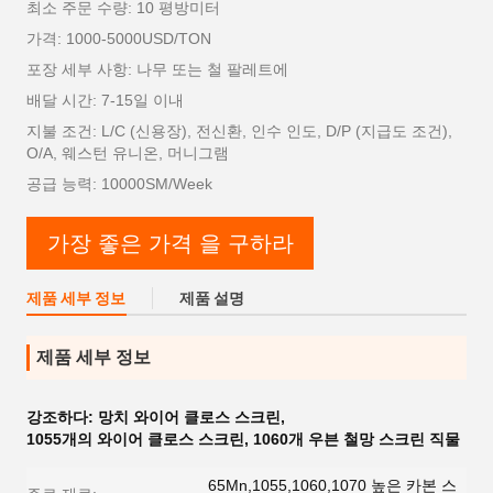
최소 주문 수량: 10 평방미터
가격: 1000-5000USD/TON
포장 세부 사항: 나무 또는 철 팔레트에
배달 시간: 7-15일 이내
지불 조건: L/C (신용장), 전신환, 인수 인도, D/P (지급도 조건),
O/A, 웨스턴 유니온, 머니그램
공급 능력: 10000SM/Week
가장 좋은 가격 을 구하라
제품 세부 정보
제품 설명
제품 세부 정보
강조하다:
망치 와이어 클로스 스크린
,
1055개의 와이어 클로스 스크린
,
1060개 우븐 철망 스크린 직물
65Mn,1055,1060,1070 높은 카본 스