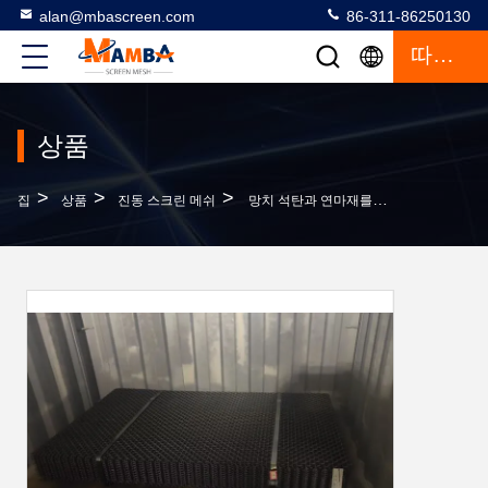
alan@mbascreen.com
86-311-86250130
따옴표
상품
>
>
>
집
상품
진동 스크린 메쉬
망치 석탄과 연마재를 위한 산업적 1055 1060개 1070개 와이어 직포 스크린