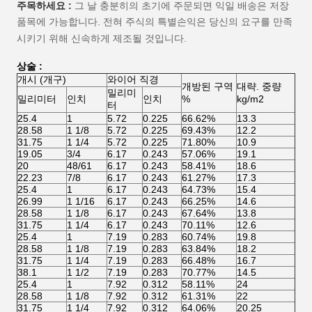
주목하세요 :
그 날 충분히의 초기에 주문되면 익일 배송은 저장
품목에 가능합니다. 전혀 주식의 특별손익은 당신의 요구를 만족
시키기 위해 신속하게 제조될 것입니다.
상술 :
개시 (개구)
와이어 직경
개방된 구역
대략. 중량
밀리미
밀리미터
인치
인치
%
kg/m2
터
25.4
1
5.72
0.225
66.62%
13.3
28.58
1 1/8
5.72
0.225
69.43%
12.2
31.75
1 1/4
5.72
0.225
71.80%
10.9
19.05
3/4
6.17
0.243
57.06%
19.1
20
48/61
6.17
0.243
58.41%
18.6
22.23
7/8
6.17
0.243
61.27%
17.3
25.4
1
6.17
0.243
64.73%
15.4
26.99
1 1/16
6.17
0.243
66.25%
14.6
28.58
1 1/8
6.17
0.243
67.64%
13.8
31.75
1 1/4
6.17
0.243
70.11%
12.6
25.4
1
7.19
0.283
60.74%
19.8
28.58
1 1/8
7.19
0.283
63.84%
18.2
31.75
1 1/4
7.19
0.283
66.48%
16.7
38.1
1 1/2
7.19
0.283
70.77%
14.5
25.4
1
7.92
0.312
58.11%
24
28.58
1 1/8
7.92
0.312
61.31%
22
31.75
1 1/4
7.92
0.312
64.06%
20.25