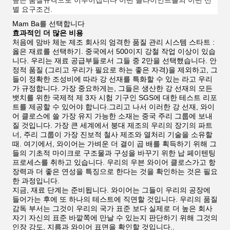
높은 품질규격으로 이루어집니다 어떤 클라이언트들의 어떤 선
별 요구조건.
Mam Ba를 선택합니다
효과적인 더 많은 비용
처음에 맘바 체눈 제조 회사의 엄격한 품질 관리 시스템 스타트 :
옳은 재료를 선택하기. 중국에서 500이지 강철 작업 이상이 있습
니다. 우리는 재료 공급부들로서 그들 중 2만을 선택했습니다. 안
정적 품질 (그리고 우리가 필요로 하는 좋은 자격)을 제외하고, 그
들이 정확한 조성비에 따라 강 선재를 특화할 수 있는 라고 우리
가 규정합니다. 가장 중요하게는, 그들은 생산한 강 선재의 모든
뱃치를 위한 국제적 제 3자 시험 기구인 SGS에 대한 테스트 리포
트를 제공할 수 있어야 합니다.그리고 나서 이러한 강 선재, 와이
어 클로스에 쓸 가장 유지 가능한 소재는 중국 주리 그룹에 보내
질 것입니다. 가장 큰 세계에서 붕대 제조의 우리의 장기의 파트
너, 주리 그룹이 가장 진보적 철사 제조와 열처리 기술을 소유할
때. 여기에서, 와이어는 가벼운 더 결이 곱 배를 획득하기 위해 그
들의 기초적 마이크로 구조물과 구성을 바꾸기 위한 납 페이텐팅
프로세스를 취하고 있습니다. 우리의 우븐 와이어 클로스가고 항
장력과 더 좋은 연성을 특징으로 한다는 것을 확인하는 것은 필요
한 과정입니다.
지금, 재료 단계는 준비됩니다. 와이어는 그들이 우리의 공장에
들어가는 후에 또 하나의 테스트에 직면할 것입니다. 우리의 품질
감독 부서는 그것이 우리의 국가 표준 보다 실제로 더 높은 회사
자기 자신의 표준 바깥쪽에 만날 수 있는지 판단하기 위해 그것의
인장 강도, 지름과 와이어 표면을 확인할 것입니다..