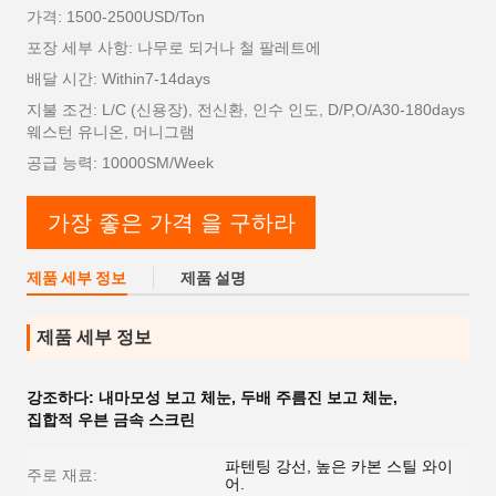
가격: 1500-2500USD/Ton
포장 세부 사항: 나무로 되거나 철 팔레트에
배달 시간: Within7-14days
지불 조건: L/C (신용장), 전신환, 인수 인도, D/P,O/A30-180days
웨스턴 유니온, 머니그램
공급 능력: 10000SM/Week
가장 좋은 가격 을 구하라
제품 세부 정보
제품 설명
제품 세부 정보
강조하다:
내마모성 보고 체눈
,
두배 주름진 보고 체눈
,
집합적 우븐 금속 스크린
파텐팅 강선, 높은 카본 스틸 와이
주로 재료:
어.