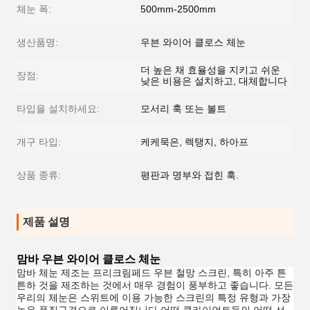
체눈 폭:
500mm-2500mm
생산품명:
우븐 와이어 클로스 체눈
더 높은 채 효율성을 지키고 쉬운
장점:
낮은 비용은 설치하고, 대체합니다
타입을 설치하세요:
모서리 훅 또는 볼트
개구 타입:
케케묵은, 렉탱지, 하아프
상품 종류:
평판과 명부와 접힌 훅.
제품 설명
맘바 우븐 와이어 클로스 체눈
맘바 체눈 제조는 프리크림페드 우븐 철망 스크린, 특히 아주 튼
튼하 것을 제조하는 것에서 매우 경험이 풍부하고 좋습니다. 모든
우리의 체눈은 스위트에 이용 가능한 스크린의 특정 유형과 가장