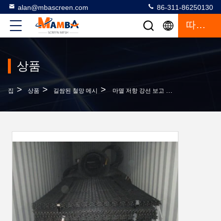
alan@mbascreen.com
86-311-86250130
따옴표
상품
>
>
>
집
상품
길쌈된 철망 메시
마멸 저항 강선 보고 체눈, 집합적 우븐 금속 스크린