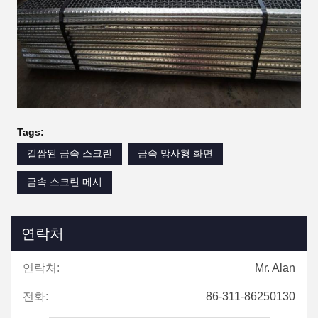
Tags:
길쌈된 금속 스크린
금속 망사형 화면
금속 스크린 메시
연락처
연락처:
Mr. Alan
전화:
86-311-86250130