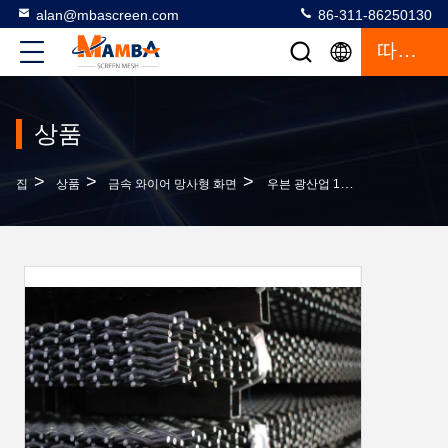
alan@mbascreen.com
86-311-86250130
따옴표
상품
>
>
>
집
상품
금속 와이어 망사형 화면
우븐 광산업 1800Mpa 65Mn 금속 와이어 메쉬 스크린