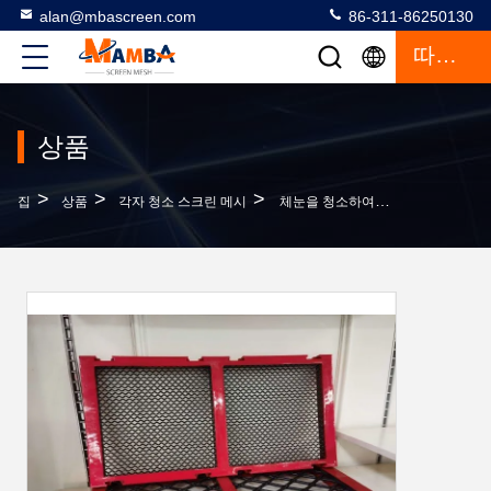
alan@mbascreen.com
86-311-86250130
따옴표
상품
>
>
>
집
상품
각자 청소 스크린 메시
체눈을 청소하여 분쇄기 1.2 밀리미터 와이어 폴리 잔물결이 셀프이게 흔드세요