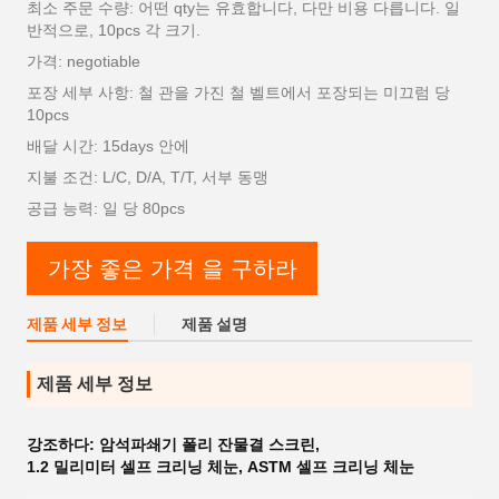
최소 주문 수량: 어떤 qty는 유효합니다, 다만 비용 다릅니다. 일
반적으로, 10pcs 각 크기.
가격: negotiable
포장 세부 사항: 철 관을 가진 철 벨트에서 포장되는 미끄럼 당
10pcs
배달 시간: 15days 안에
지불 조건: L/C, D/A, T/T, 서부 동맹
공급 능력: 일 당 80pcs
가장 좋은 가격 을 구하라
제품 세부 정보
제품 설명
제품 세부 정보
강조하다:
암석파쇄기 폴리 잔물결 스크린
,
1.2 밀리미터 셀프 크리닝 체눈
,
ASTM 셀프 크리닝 체눈