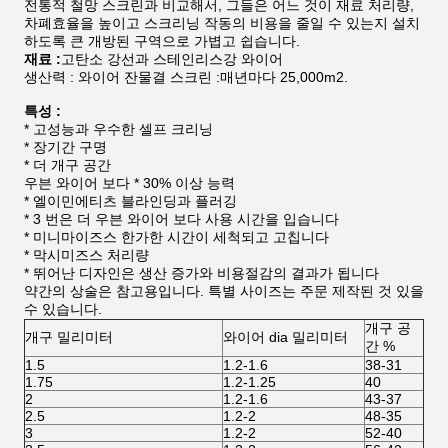
전통적 철망 스크린과 비교해서, 그들은 어느 것이 재료 처리량,
차폐효율을 높이고 스크리닝 작동의 비용을 줄일 수 있는지 설치
하도록 큰 개방된 구역으로 가볍고 쉽습니다.
재료 :
고탄소 강선과 스테인리스강 와이어
생산력 : 와이어 잔물결 스크린 :매년마다 25,000m2.
특성 :
* 고성능과 우수한 셀프 크리닝
* 장기간 구명
* 더 개구 공간
우븐 와이어 보다 * 30% 이상 능력
* 엘이민에티츠 블라인딩과 플러깅
* 3 번은 더 우븐 와이어 보다 사용 시간을 입습니다
* 미니마이즈스 한가한 시간이 세척되고 고칩니다
* 막시미즈스 처리량
* 뛰어난 디자인은 생산 증가와 비용절감의 결과가 됩니다
약간의 상술은 참고용입니다. 특별 사이즈는 주문 제작된 것 있을
수 있습니다.
개구 공
개구 밀리미터
와이어 dia 밀리미터
간 %
1.5
1.2-1.6
38-31
1.75
1.2-1.25
40
2
1.2-1.6
43-37
2.5
1.2-2
48-35
3
1.2-2
52-40