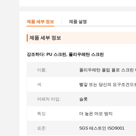
제품 세부 정보
제품 설명
제품 세부 정보
강조하다:
PU 스크린
,
폴리우레탄 스크린
이름:
폴리우레탄 플립 플로 스크린
색:
빨갛 또는 당신의 요구조건으
어페처 타입:
슬롯
특징:
더 높은 마모 방지
표준:
SGS 테스트인 ISO9001