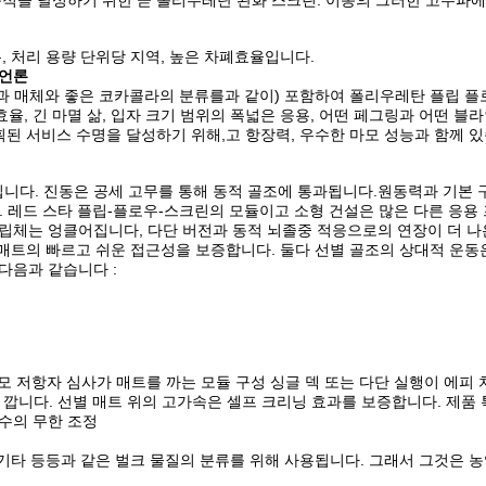
적을 달성하기 위한 곧 폴리우레탄 완화 스크린. 이동의 그러한 고주파에
, 처리 용량 단위당 지역, 높은 차폐효율입니다.
 언론
과 매체와 좋은 코카콜라의 분류를과 같이) 포함하여 폴리우레탄 플립 플
율, 긴 마멸 삶, 입자 크기 범위의 폭넓은 응용, 어떤 페그링과 어떤 블
계획된 서비스 수명을 달성하기 위해,고 항장력, 우수한 마모 성능과 함께 
니다. 진동은 공세 고무를 통해 동적 골조에 통과됩니다.원동력과 기본 
스드. 레드 스타 플립-플로우-스크린의 모듈이고 소형 건설은 많은 다른 응
조립체는 엉클어집니다, 다단 버전과 동적 뇌졸중 적응으로의 연장이 더 
별 매트의 빠르고 쉬운 접근성을 보증합니다. 둘다 선별 골조의 상대적 운동
다음과 같습니다 :
마모 저항자 심사가 매트를 까는 모듈 구성 싱글 덱 또는 다단 실행이 에피 
를 깝니다. 선별 매트 위의 고가속은 셀프 크리닝 효과를 보증합니다. 제품 특
수의 무한 조정
, 기타 등등과 같은 벌크 물질의 분류를 위해 사용됩니다. 그래서 그것은 농