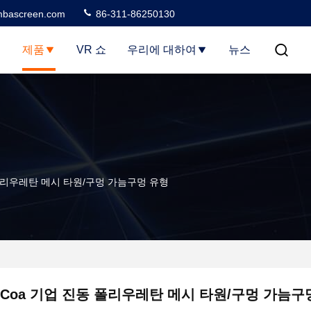
bascreen.com
86-311-86250130
집
제품
VR 쇼
우리에 대하여
뉴스
 폴리우레탄 메시 타원/구멍 가늠구멍 유형
Coa 기업 진동 폴리우레탄 메시 타원/구멍 가늠구