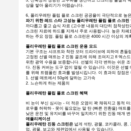
5, 신축성의 상당한 고주파를 생산하고 스크리닝 물질의 목
상을 쌓아 올리기가 어렵습니다.
6, 폴리우레탄 플립 플로 스크린 공공율이 극단적으로 높은
파기 위한 레드 스타 고성능 폴리우레탄 플립 플로 스크린
까다롭고 좋고 습식 자료 (고수분 내용의 대단히 점착성탄
스크린 자료에 하드를 지캐서 주로 사용됩니다. 높은 차폐효
하는 주요 장점. 플립 플로 스크린은 4000 시간 이상의 
폴리우레탄 플립 플로 스크린 운용 모드
기본 구조는 샤프트와 착란 모터 드라이브에 의하여 흔들립
고정된 선별 매트는 2 진동 골조에 의해 조여지고 fl 엑
위한 광역 수용을 보증합니다. 선별의 각각 변하는 쉬운 
다. 진동 커버는 도구 없이 열릴 수 있습니다. 이것은 선
를 위해 트램폴린 효과를 발생시킵니다. 이 효과의 장점은 
1. 선별 매트에서 50g에 달하는 고가속
2. 느슨하게 하는 제품의
폴리우레탄 플립 플로 스크린 혜택
비 눈이 부신 심사는 - 더 적은 오염이 꽉 채워지고 동적 
로우를 허락하 - 못이 필요없는 말 탄 (빠른 전환을) 매트
낮은 운전 및 유지비를 바꾸어 일치하기 위한 진동 매개 변
애플리케이션
폴리우레탄 진동 스크린은
넓게 석탄, 광물, 코카콜라, 콩
업, 광물, 보고와 제련업에서 사용될 수 있습니다.