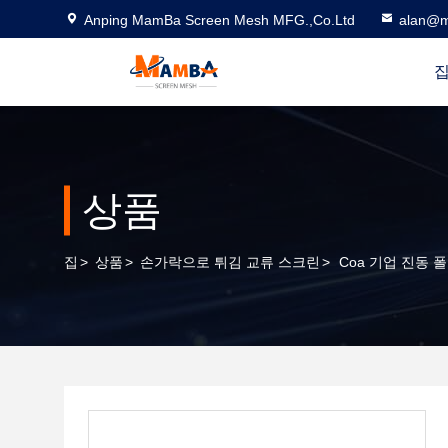
Anping MamBa Screen Mesh MFG.,Co.Ltd
alan@m
상품
집
>
상품
>
손가락으로 튀김 교류 스크린
>
Coa 기업 진동