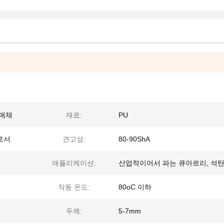
 매체
재료:
PU
로서
견고성:
80-90ShA
애플리케이션:
산업적이어서 파는 큐아르리, 석
작동 온도:
80oC 이하
두께:
5-7mm