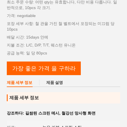
최소 주문 수량: 어떤 qty는 유효합니다, 다만 비용 다릅니다. 일
반적으로, 10pcs 각 크기.
가격: negotiable
포장 세부 사항: 철 관을 가진 철 벨트에서 포장되는 미끄럼 당
10pcs
배달 시간: 15days 안에
지불 조건: L/C, D/P, T/T, 웨스턴 유니온
공급 능력: 일 당 80pcs
가장 좋은 가격 을 구하라
제품 세부 정보
제품 설명
제품 세부 정보
강조하다:
길쌈된 스크린 메시
,
철강선 망사형 화면