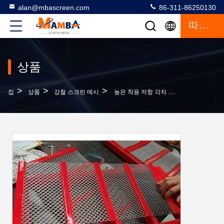
alan@mbascreen.com
86-311-86250130
따옴표
상품
>
>
>
집
상품
강철 스크린 메시
높은 착용 저항 각자 청소 메시 PU 폴리우레탄 1.5mm-45mm 가늠구멍