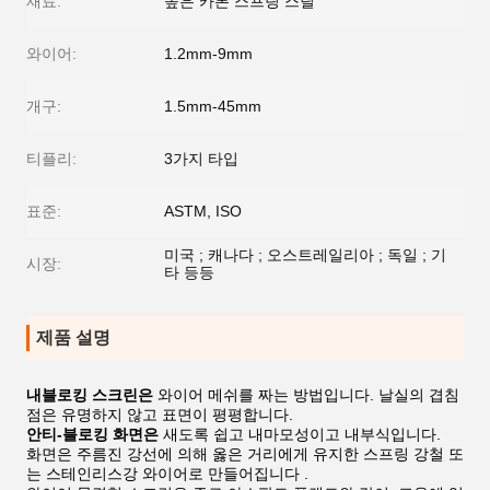
재료:
높은 카본 스프링 스틸
와이어:
1.2mm-9mm
개구:
1.5mm-45mm
티플리:
3가지 타입
표준:
ASTM, ISO
미국 ; 캐나다 ; 오스트레일리아 ; 독일 ; 기
시장:
타 등등
제품 설명
내블로킹 스크린은
와이어 메쉬를 짜는 방법입니다. 날실의 겹침
점은 유명하지 않고 표면이 평평합니다.
안티-블로킹 화면은
새도록 쉽고 내마모성이고 내부식입니다.
화면은 주름진 강선에 의해 옳은 거리에게 유지한 스프링 강철 또
는 스테인리스강 와이어로 만들어집니다 .