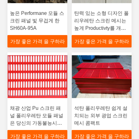
높은 Performane 모듈 스
탄력 있는 소형 디자인 폴
크린 패널 빛 무겁게 한
리우레탄 스크린 메시는
SH60A-95A
높게 Productivty를 개량
합니다
가장 좋은 가격 을 구하라
가장 좋은 가격 을 구하라
채광 산업 Pu 스크린 패
석탄 폴리우레탄 쉽게 설
널 폴리우레탄 모듈 패널
치되는 외부 광업 스크린
은 당신의 가동불능시간
메시 콤팩트
을 감소시킵니다
가장 좋은 가격 을 구하라
가장 좋은 가격 을 구하라