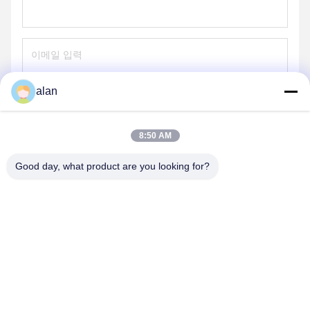
alan
보내
8:50 AM
Good day, what product are you looking for?
ANPING MAMBA SCREEN MESH
MFG.,CO.LTD
alan@mbascreen.com
86-311-86250130