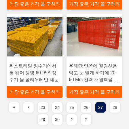
가장 좋은 가격 을 구하라
가장 좋은 가격 을 구하라
멍 유형을 가립니다
뒤스트리얼 정수기에서
우레탄 안쪽에 철강선은
롱 웨어 생명 60-95A 정
막고 눈 멀게 하기에 20-
수기 물 폴리우레탄 체눈
60 Mm 간격 해결책을 가
립니다
가장 좋은 가격 을 구하라
가장 좋은 가격 을 구하라
23
24
25
26
27
28
29
30