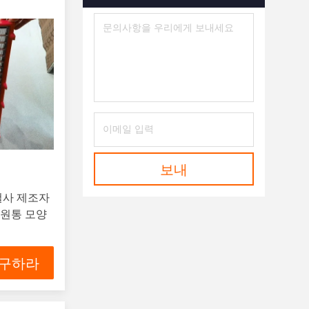
보내
철사 제조자
 원통 모양
 구하라