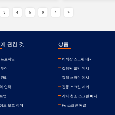
3
4
5
6
 에 관한 것
상품
 프로파일
채석장 스크린 메시
 투어
길쌈된 철망 메시
 관리
강철 스크린 메시
와 연락
진동 스크린 메쉬
트맵
각자 청소 스크린 메시
정보 보호 정책
Pu 스크린 패널