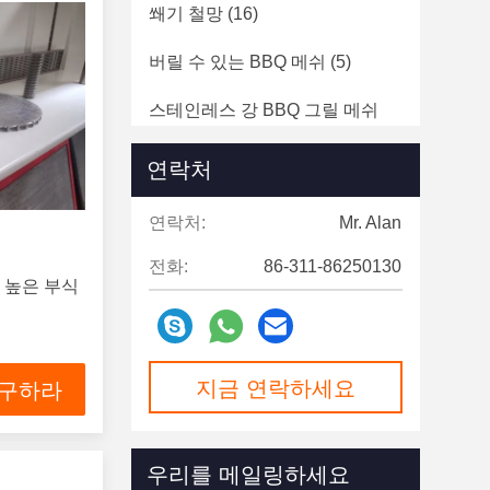
쐐기 철망
(16)
버릴 수 있는 BBQ 메쉬
(5)
스테인레스 강 BBQ 그릴 메쉬
(4)
연락처
연락처:
Mr. Alan
전화:
86-311-86250130
업 높은 부식
지금 연락하세요
 구하라
우리를 메일링하세요