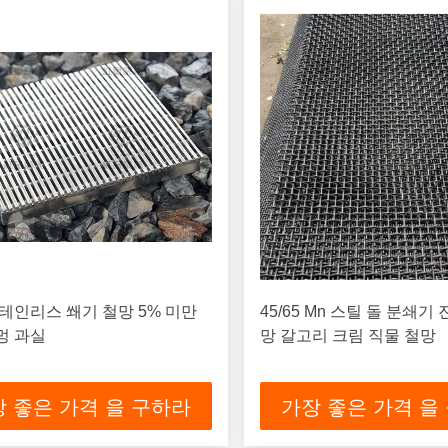
테인리스 쐐기 철망 5% 미만
45/65 Mn 스틸 돌 분쇄기
멍 과실
망 갈고리 크림 직물 철망
 좋은 가격 을 구하라
가장 좋은 가격 을