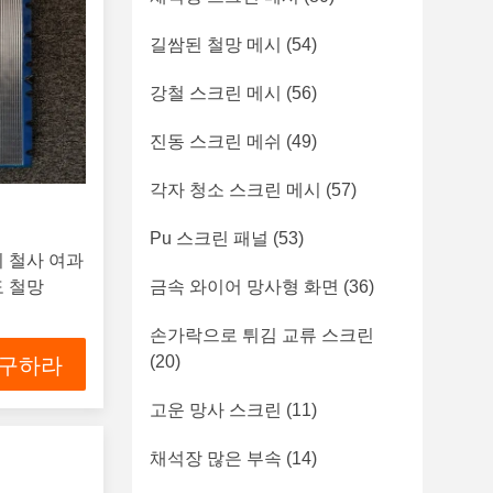
길쌈된 철망 메시
(54)
강철 스크린 메시
(56)
진동 스크린 메쉬
(49)
각자 청소 스크린 메시
(57)
Pu 스크린 패널
(53)
기 철사 여과
도 철망
금속 와이어 망사형 화면
(36)
손가락으로 튀김 교류 스크린
(20)
 구하라
고운 망사 스크린
(11)
채석장 많은 부속
(14)