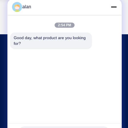
alan
2:54 PM
Good day, what product are you looking 
for?
저희와 연락
alan@mbascreen.com
86-311-86250130
홍기 거리 교차로, 안핑 현, 헹수이 시, 허베이성.