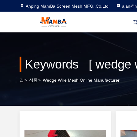
Anping MamBa Screen Mesh MFG.,Co.Ltd
alan@m
Keywords [ wedge 
집
>
상품
>
Wedge Wire Mesh Online Manufacturer