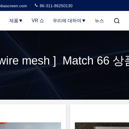
bascreen.com
86-311-86250130
집
제품
VR 쇼
우리에 대하여
뉴스
wire mesh ] Match 66 