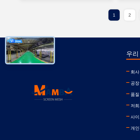
1
2
우리
회사
공장
품질
저희
사이
개인