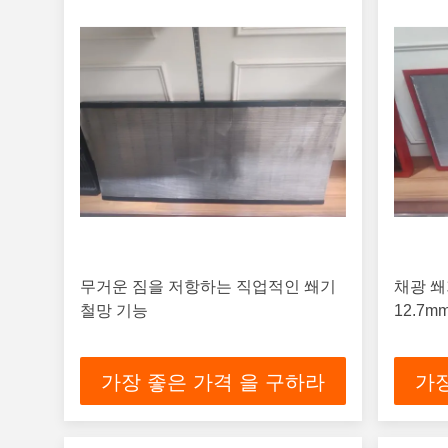
무거운 짐을 저항하는 직업적인 쐐기
채광 쐐
철망 기능
12.7m
가장 좋은 가격 을 구하라
가장