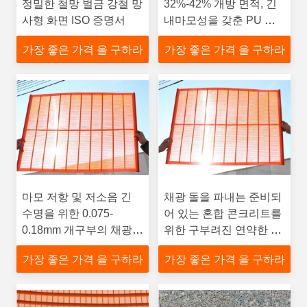
정밀한 철망 벌금 강철 망
32%-42% 개방 면적, 긴
사형 화면 ISO 증명서
내마모성을 갖춘 PU 고
성능 미세 메쉬 스크린
가장 좋은 가격 을 구하라
가장 좋은 가격 을 구하라
마모 저항 및 저소음 긴
채광 돌을 파내는 준비되
수명을 위한 0.075-
어 있는 혼합 콘크리트를
0.18mm 개구부의 채광
위한 구부려진 연약한 고
산업용 PU 파인 메쉬 스
운 망사 스크린
가장 좋은 가격 을 구하라
가장 좋은 가격 을 구하라
크린