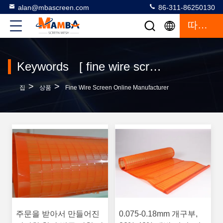
alan@mbascreen.com
86-311-86250130
따옴표
Keywords [ fine wire screen ] Match 122 상품
>
>
집
상품
Fine Wire Screen Online Manufacturer
주문을 받아서 만들어진
0.075-0.18mm 개구부,