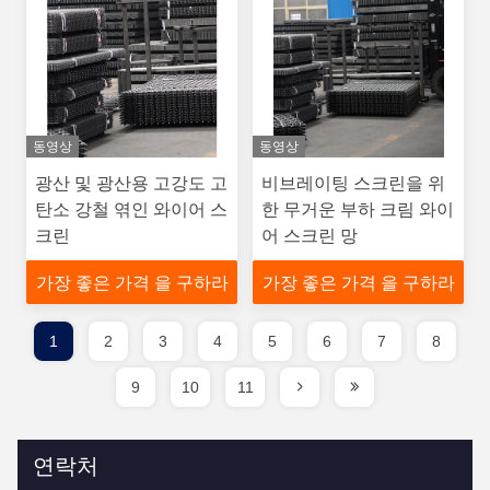
동영상
동영상
광산 및 광산용 고강도 고
비브레이팅 스크린을 위
탄소 강철 엮인 와이어 스
한 무거운 부하 크림 와이
크린
어 스크린 망
가장 좋은 가격 을 구하라
가장 좋은 가격 을 구하라
1
2
3
4
5
6
7
8
9
10
11
연락처