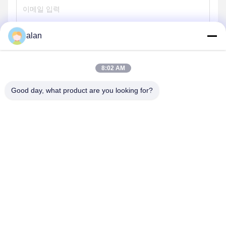
alan
보내
8:02 AM
Good day, what product are you looking for?
ANPING MAMBA SCREEN MESH
MFG.,CO.LTD
alan@mbascreen.com
86-311-86250130
홍기 거리 교차로, 안핑 현, 헹수이 시, 허베이성.